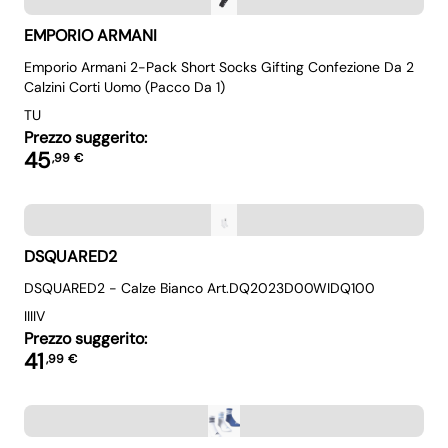
EMPORIO ARMANI
Emporio Armani 2-Pack Short Socks Gifting Confezione Da 2
Calzini Corti Uomo (Pacco Da 1)
TU
Prezzo suggerito:
45
,
99
€
DSQUARED2
DSQUARED2 - Calze Bianco Art.DQ2023D00WIDQ100
III
IV
Prezzo suggerito:
41
,
99
€