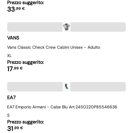
Prezzo suggerito:
33
,
99
€
VANS
Vans Classic Check Crew Calzini Unisex - Adulto
XL
Prezzo suggerito:
17
,
99
€
EA7
EA7 Emporio Armani - Calze Blu Art.2450220P85546636
S
Prezzo suggerito:
31
,
99
€