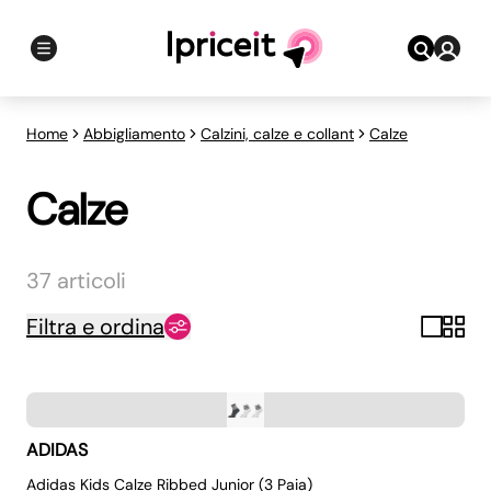
Home
Abbigliamento
Calzini, calze e collant
Calze
Calze
37 articoli
Filtra e ordina
ADIDAS
Adidas Kids Calze Ribbed Junior (3 Paia)