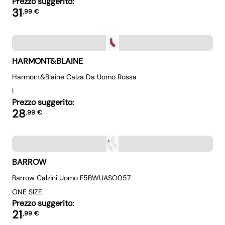
Prezzo suggerito:
31
,
99
€
HARMONT&BLAINE
Harmont&blaine Calza Da Uomo Rossa
I
Prezzo suggerito:
28
,
99
€
BARROW
Barrow Calzini Uomo F5BWUASO057
ONE SIZE
Prezzo suggerito:
21
,
99
€