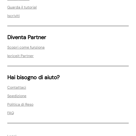
Guarda il tutorial
Iscriviti
Diventa Partner
Scopri come funziona
Ipriceit Partner
Hai bisogno di aiuto?
Contattaci
Spedizione
Politica di Reso
FAQ