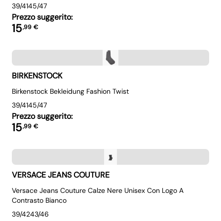
39/41
45/47
Prezzo suggerito:
15
,
99
€
BIRKENSTOCK
Birkenstock Bekleidung Fashion Twist
39/41
45/47
Prezzo suggerito:
15
,
99
€
VERSACE JEANS COUTURE
Versace Jeans Couture Calze Nere Unisex Con Logo A
Contrasto Bianco
39/42
43/46