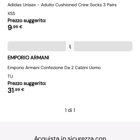
Adidas Unisex - Adulto Cushioned Crew Socks 3 Pairs
XS
S
Prezzo suggerito:
9
,
99
€
EMPORIO ARMANI
Emporio Armani Confezione Da 2 Calzini Uomo
TU
Prezzo suggerito:
31
,
99
€
1 di 1
Acquista in sicurezza con