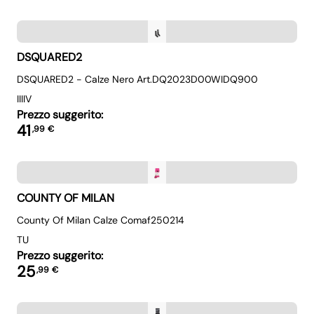
DSQUARED2
DSQUARED2 - Calze Nero Art.DQ2023D00WIDQ900
III
IV
Prezzo suggerito:
41
,
99
€
COUNTY OF MILAN
County Of Milan Calze Comaf250214
TU
Prezzo suggerito:
25
,
99
€