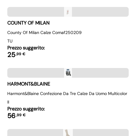
COUNTY OF MILAN
County Of Milan Calze Comaf250209
TU
Prezzo suggerito:
25
,
99
€
HARMONT&BLAINE
Harmont&blaine Confezione Da Tre Calze Da Uomo Multicolor
II
Prezzo suggerito:
56
,
99
€