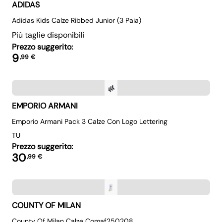
ADIDAS
Adidas Kids Calze Ribbed Junior (3 Paia)
Più taglie disponibili
Prezzo suggerito:
9
,
99
€
EMPORIO ARMANI
Emporio Armani Pack 3 Calze Con Logo Lettering
TU
Prezzo suggerito:
30
,
99
€
COUNTY OF MILAN
County Of Milan Calze Comaf250208