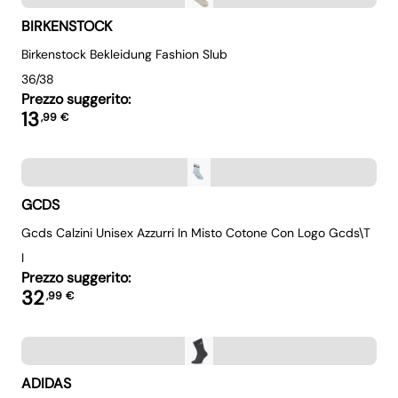
BIRKENSTOCK
Birkenstock Bekleidung Fashion Slub
36/38
Prezzo suggerito:
13
,
99
€
GCDS
Gcds Calzini Unisex Azzurri In Misto Cotone Con Logo Gcds\t
I
Prezzo suggerito:
32
,
99
€
ADIDAS