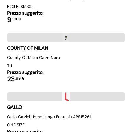
K2XL
KL
KM
KXL
Prezzo suggerito:
9
,
99
€
COUNTY OF MILAN
County Of Milan Calze Nero
TU
Prezzo suggerito:
23
,
99
€
GALLO
Gallo Calzini Uomo Lungo Fantasia AP515261
ONE SIZE
Prezzo suggerito: