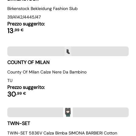
Birkenstock Bekleidung Fashion Slub
39/41
42/44
45/47
Prezzo suggerito:
13
,
99
€
COUNTY OF MILAN
County Of Milan Calze Nere Da Bambino
TU
Prezzo suggerito:
30
,
99
€
TWIN-SET
TWIN-SET 5836V Calza Bimba SIMONA BARBIERI Cotton