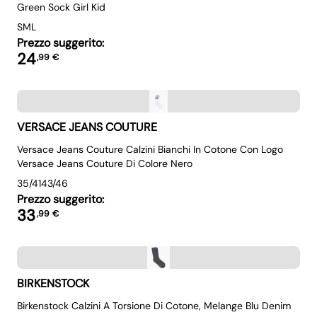
Green Sock Girl Kid
S
M
L
Prezzo suggerito:
24
,
99
€
VERSACE JEANS COUTURE
Versace Jeans Couture Calzini Bianchi In Cotone Con Logo
Versace Jeans Couture Di Colore Nero
35/41
43/46
Prezzo suggerito:
33
,
99
€
BIRKENSTOCK
Birkenstock Calzini A Torsione Di Cotone, Melange Blu Denim