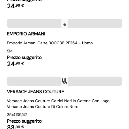
24
,
99
€
EMPORIO ARMANI
Emporio Armani Calze 300038 2F254 - Uomo
SM
Prezzo suggerito:
24
,
99
€
VERSACE JEANS COUTURE
Versace Jeans Couture Calzini Neri In Cotone Con Logo
Versace Jeans Couture Di Colore Nero
35/41
39/42
Prezzo suggerito:
33
,
99
€