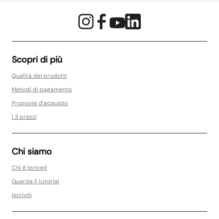
Scopri di più
Qualità dei prodotti
Metodi di pagamento
Proposte d'acquisto
I 3 prezzi
Chi siamo
Chi è Ipriceit
Guarda il tutorial
Iscriviti