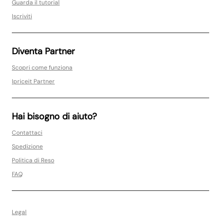
Guarda il tutorial
Iscriviti
Diventa Partner
Scopri come funziona
Ipriceit Partner
Hai bisogno di aiuto?
Contattaci
Spedizione
Politica di Reso
FAQ
Legal