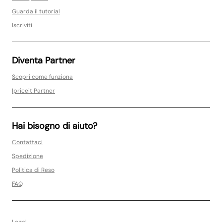
Guarda il tutorial
Iscriviti
Diventa Partner
Scopri come funziona
Ipriceit Partner
Hai bisogno di aiuto?
Contattaci
Spedizione
Politica di Reso
FAQ