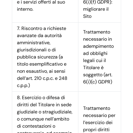
e i servizi offerti al suo
6(i)(f) GDPR):
interno.
migliorare il
Sito
7. Riscontro a richieste
Trattamento
avanzate da autorità
necessario in
amministrative,
adempimento
giurisdizionali o di
ad obblighi
pubblica sicurezza (a
legali cui il
titolo esemplificativo e
Titolare è
non esaustivo, ai sensi
soggetto (art.
dell’art. 210 c.p.c. e 248
6(i)(c) GDPR)
c.p.p.)
8. Esercizio o difesa di
diritti del Titolare in sede
Trattamento
giudiziale o stragiudiziale,
necessario per
o comunque nell’ambito
l’esercizio dei
di contestazioni o
propri diritti