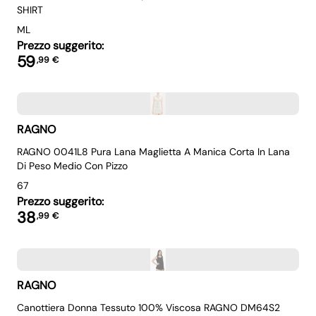
SHIRT
M
L
Prezzo suggerito:
59
,
99
€
RAGNO
RAGNO 0041L8 Pura Lana Maglietta A Manica Corta In Lana
Di Peso Medio Con Pizzo
6
7
Prezzo suggerito:
38
,
99
€
RAGNO
Canottiera Donna Tessuto 100% Viscosa RAGNO DM64S2