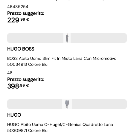
46
48
52
54
Prezzo suggerito:
229
,
99
€
HUGO BOSS
BOSS Abito Uomo Slim Fit In Misto Lana Con Micromotivo
50534913 Colore Blu
48
Prezzo suggerito:
398
,
99
€
HUGO
HUGO Abito Uomo C-Huge1/C-Genius Quadretto Lana
50309871 Colore Blu