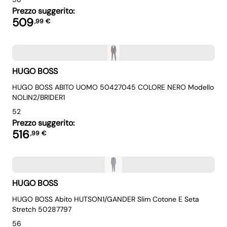
Prezzo suggerito:
509
,
99
€
HUGO BOSS
HUGO BOSS ABITO UOMO 50427045 COLORE NERO Modello
NOLIN2/BRIDER1
52
Prezzo suggerito:
516
,
99
€
HUGO BOSS
HUGO BOSS Abito HUTSON1/GANDER Slim Cotone E Seta
Stretch 50287797
56