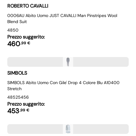
ROBERTO CAVALLI
0006AU Abito Uomo JUST CAVALLI Man Pinstripes Wool
Blend Suit
48
50
Prezzo suggerito:
460
,
99
€
SIMBOLS
SIMBOLS Abito Uomo Con Gile' Drop 4 Colore Blu A10400
Stretch
48
52
54
56
Prezzo suggerito:
453
,
99
€