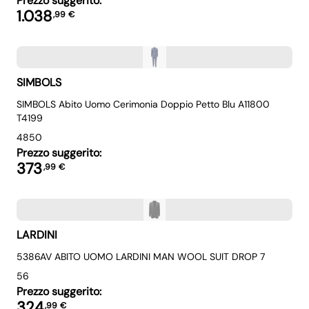
Prezzo suggerito:
1.038
,
99
€
SIMBOLS
SIMBOLS Abito Uomo Cerimonia Doppio Petto Blu A11800
T4199
48
50
Prezzo suggerito:
373
,
99
€
LARDINI
5386AV ABITO UOMO LARDINI MAN WOOL SUIT DROP 7
56
Prezzo suggerito:
324
,
99
€