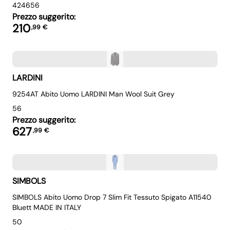
42
46
56
Prezzo suggerito:
210
,
99
€
LARDINI
9254AT Abito Uomo LARDINI Man Wool Suit Grey
56
Prezzo suggerito:
627
,
99
€
SIMBOLS
SIMBOLS Abito Uomo Drop 7 Slim Fit Tessuto Spigato A11540
Bluett MADE IN ITALY
50