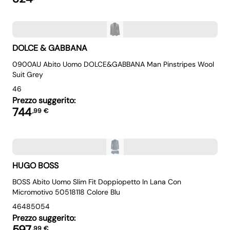
DOLCE & GABBANA
0900AU Abito Uomo DOLCE&GABBANA Man Pinstripes Wool
Suit Grey
46
Prezzo suggerito:
744
,
99
€
HUGO BOSS
BOSS Abito Uomo Slim Fit Doppiopetto In Lana Con
Micromotivo 50518118 Colore Blu
46
48
50
54
Prezzo suggerito:
597
,
99
€