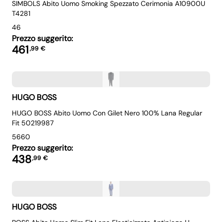
SIMBOLS Abito Uomo Smoking Spezzato Cerimonia A10900U
T4281
46
Prezzo suggerito:
461
,
99
€
HUGO BOSS
HUGO BOSS Abito Uomo Con Gilet Nero 100% Lana Regular
Fit 50219987
56
60
Prezzo suggerito:
438
,
99
€
HUGO BOSS