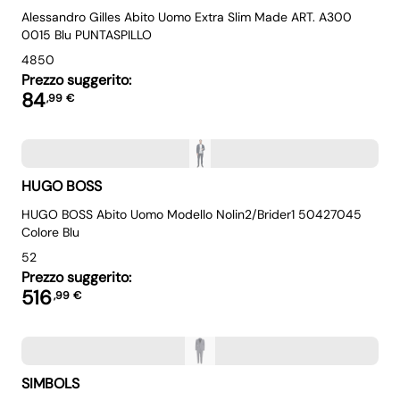
Alessandro Gilles Abito Uomo Extra Slim Made ART. A300
0015 Blu PUNTASPILLO
48
50
Prezzo suggerito:
84
,
99
€
HUGO BOSS
HUGO BOSS Abito Uomo Modello Nolin2/Brider1 50427045
Colore Blu
52
Prezzo suggerito:
516
,
99
€
SIMBOLS