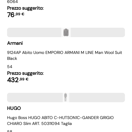
60
64
Prezzo suggerito:
76
,
99
€
Armani
9124AP Abito Uomo EMPORIO ARMANI M LINE Man Wool Suit
Black
54
Prezzo suggerito:
432
,
99
€
HUGO
Hugo Boss HUGO ABITO C-HUTSON1C-GANDER GRIGIO
CHIARO Slim ART. 50311094 Taglia
58