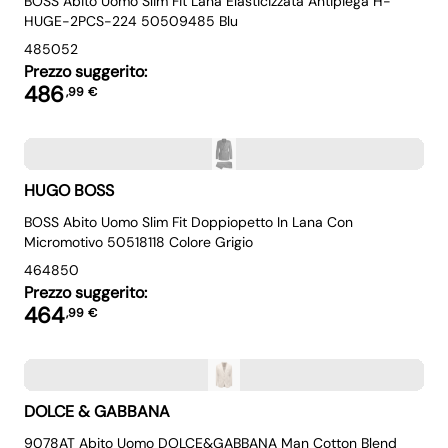
BOSS Abito Uomo Slim Fit Lana Elasticizzata Antipiega H-
HUGE-2PCS-224 50509485 Blu
48
50
52
Prezzo suggerito:
486
,
99
€
HUGO BOSS
BOSS Abito Uomo Slim Fit Doppiopetto In Lana Con
Micromotivo 50518118 Colore Grigio
46
48
50
Prezzo suggerito:
464
,
99
€
DOLCE & GABBANA
9078AT Abito Uomo DOLCE&GABBANA Man Cotton Blend