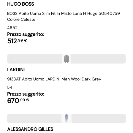
HUGO BOSS
BOSS Abito Uomo Slim Fit In Misto Lana H Huge 50540759
Colore Celeste
48
52
Prezzo suggerito:
512
,
99
€
LARDINI
9138AT Abito Uomo LARDINI Man Wool Dark Grey
54
Prezzo suggerito:
670
,
99
€
ALESSANDRO GILLES