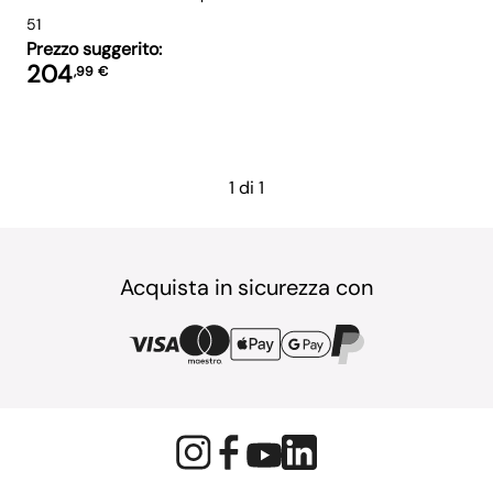
51
Prezzo suggerito:
204
,
99
€
1 di 1
Acquista in sicurezza con