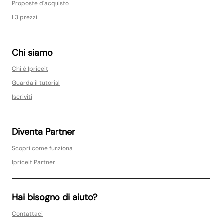
Proposte d'acquisto
I 3 prezzi
Chi siamo
Chi è Ipriceit
Guarda il tutorial
Iscriviti
Diventa Partner
Scopri come funziona
Ipriceit Partner
Hai bisogno di aiuto?
Contattaci