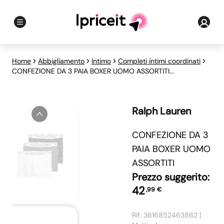
Home
Abbigliamento
Intimo
Completi intimi coordinati
CONFEZIONE DA 3 PAIA BOXER UOMO ASSORTITI...
Ralph Lauren
Previous slide
CONFEZIONE DA 3
PAIA BOXER UOMO
ASSORTITI
Prezzo suggerito:
42
,
99
€
Rif.
3616852463862
|