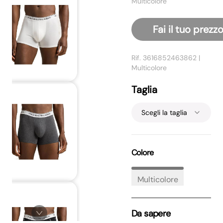
Multicolore
Fai il tuo prezz
Rif.
3616852463862
|
Multicolore
Taglia
Scegli la taglia
Colore
Multicolore
Da sapere