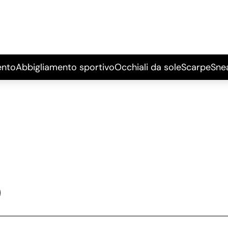
ento
Abbigliamento sportivo
Occhiali da sole
Scarpe
Sne