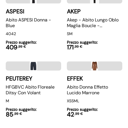
ASPESI
AKEP
Abito ASPESI Donna -
Akep - Abito Lungo Oblo
Blue
Maglia Boucle -
Vskd05044-V2 - Nero
40
42
S
M
Prezzo suggerito:
Prezzo suggerito:
409
171
,
99
€
,
99
€
PEUTEREY
EFFEK
HFGBVC Abito Floreale
Abito Donna Effetto
Ditsy Con Volant
Lucido Marrone
M
XS
S
M
L
Prezzo suggerito:
Prezzo suggerito:
85
42
,
99
€
,
99
€