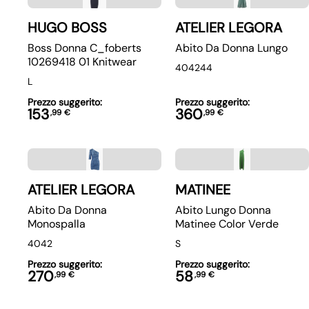
HUGO BOSS
ATELIER LEGORA
Boss Donna C_foberts
Abito Da Donna Lungo
10269418 01 Knitwear
40
42
44
L
Prezzo suggerito:
Prezzo suggerito:
153
360
,
99
€
,
99
€
ATELIER LEGORA
MATINEE
Abito Da Donna
Abito Lungo Donna
Monospalla
Matinee Color Verde
40
42
S
Prezzo suggerito:
Prezzo suggerito:
270
58
,
99
€
,
99
€