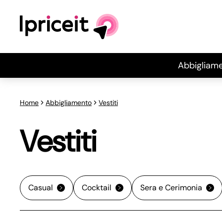
Abbigliam
Home
Abbigliamento
Vestiti
Vestiti
Casual
Cocktail
Sera e Cerimonia