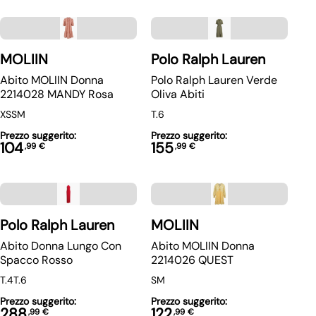
MOLIIN
Polo Ralph Lauren
Abito MOLIIN Donna
Polo Ralph Lauren Verde
2214028 MANDY Rosa
Oliva Abiti
XS
S
M
T.6
Prezzo suggerito:
Prezzo suggerito:
104
155
,
99
€
,
99
€
Polo Ralph Lauren
MOLIIN
Abito Donna Lungo Con
Abito MOLIIN Donna
Spacco Rosso
2214026 QUEST
T.4
T.6
S
M
Prezzo suggerito:
Prezzo suggerito:
288
122
,
99
€
,
99
€