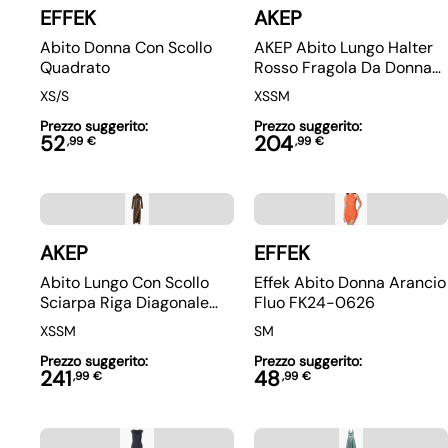
EFFEK
AKEP
Abito Donna Con Scollo
AKEP Abito Lungo Halter
Quadrato
Rosso Fragola Da Donna
Con Schiena Scoperta
XS/S
XS
S
M
Prezzo suggerito:
Prezzo suggerito:
52
204
,
99
€
,
99
€
AKEP
EFFEK
Abito Lungo Con Scollo
Effek Abito Donna Arancio
Sciarpa Riga Diagonale
Fluo FK24-0626
AKEP Donna - Multicolore
XS
S
M
S
M
Prezzo suggerito:
Prezzo suggerito:
241
48
,
99
€
,
99
€