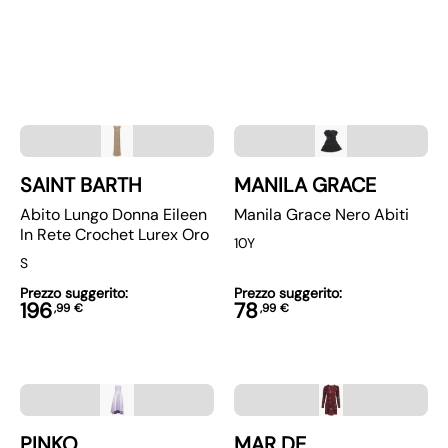
SAINT BARTH
MANILA GRACE
Abito Lungo Donna Eileen
Manila Grace Nero Abiti
In Rete Crochet Lurex Oro
10Y
S
Prezzo suggerito:
Prezzo suggerito:
196
78
,
99
€
,
99
€
PINKO
MAR DE