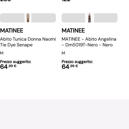
MATINEE
MATINEE
Abito Tunica Donna Naomi
MATINEE - Abito Angelina
Tie Dye Senape
- Dm5019T-Nero - Nero
M
M
Prezzo suggerito:
Prezzo suggerito:
64
64
,
99
€
,
99
€