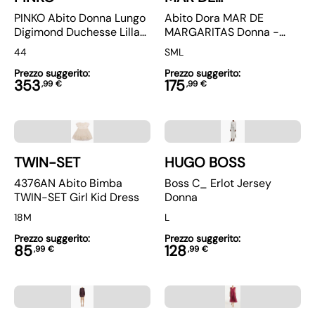
MARGARITAS
PINKO Abito Donna Lungo
Abito Dora MAR DE
Digimond Duchesse Lilla
MARGARITAS Donna -
Scollo Senza Spalline
Rosso
44
S
M
L
Prezzo suggerito:
Prezzo suggerito:
353
175
,
99
€
,
99
€
TWIN-SET
HUGO BOSS
4376AN Abito Bimba
Boss C_ Erlot Jersey
TWIN-SET Girl Kid Dress
Donna
18M
L
Prezzo suggerito:
Prezzo suggerito:
85
128
,
99
€
,
99
€