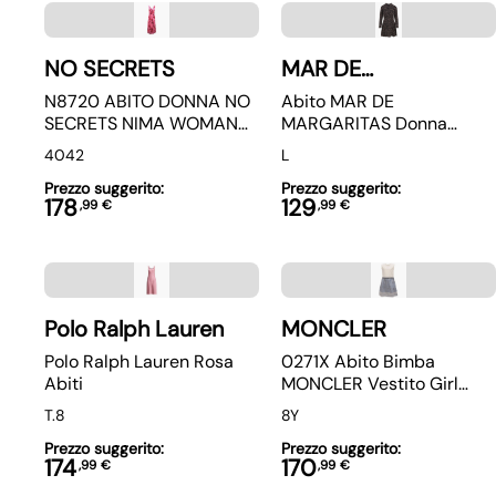
NO SECRETS
MAR DE
MARGARITAS
N8720 ABITO DONNA NO
Abito MAR DE
SECRETS NIMA WOMAN
MARGARITAS Donna
DRESS
MMABW01014 VIVIAN
40
42
L
Prezzo suggerito:
Prezzo suggerito:
178
129
,
99
€
,
99
€
Polo Ralph Lauren
MONCLER
Polo Ralph Lauren Rosa
0271X Abito Bimba
Abiti
MONCLER Vestito Girl
Dress Cotton Sleeveless
T.8
8Y
Prezzo suggerito:
Prezzo suggerito:
174
170
,
99
€
,
99
€