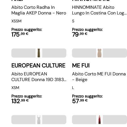
Abito Corto Radha In
HINNOMINATE Abito
Maglia AKEP Donna - Nero
Lungo In Costina Con Logo
Articolo HNW709
XS
S
M
S
Prezzo suggerito:
Prezzo suggerito:
175
79
,
99
€
,
99
€
EUROPEAN CULTURE
ME FUI
Abito EUROPEAN
Abito Corto ME FUI Donna
CULTURE Donna 19D 3183
- Beige
Verde
XS
M
L
Prezzo suggerito:
Prezzo suggerito:
132
57
,
99
€
,
99
€