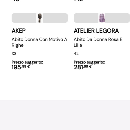
AKEP
ATELIER LEGORA
Abito Donna Con Motivo A
Abito Da Donna Rosa E
Righe
Lilla
XS
42
Prezzo suggerito:
Prezzo suggerito:
195
281
,
99
€
,
99
€