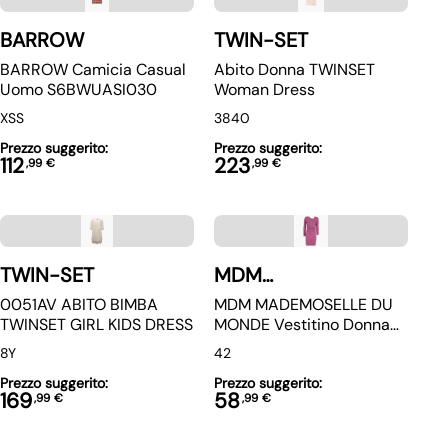
BARROW
TWIN-SET
BARROW Camicia Casual
Abito Donna TWINSET
Uomo S6BWUASI030
Woman Dress
XS
S
38
40
Prezzo suggerito:
Prezzo suggerito:
112
223
,
99
€
,
99
€
TWIN-SET
MDM
MADEMOISELLE DU
0051AV ABITO BIMBA
MDM MADEMOSELLE DU
MONDE
TWINSET GIRL KIDS DRESS
MONDE Vestitino Donna
Autunnale
8Y
42
Prezzo suggerito:
Prezzo suggerito:
169
58
,
99
€
,
99
€