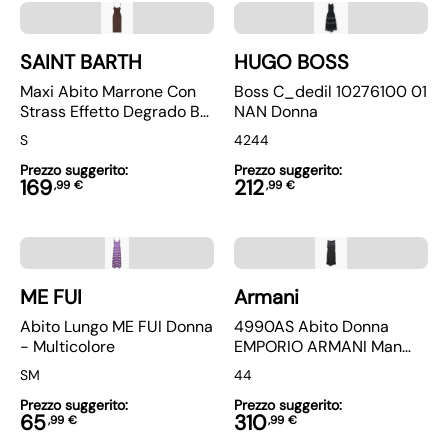
SAINT BARTH
HUGO BOSS
Maxi Abito Marrone Con
Boss C_dedil 10276100 01
Strass Effetto Degrado By
NAN Donna
MC2 Saint Barth
S
42
44
Prezzo suggerito:
Prezzo suggerito:
169
212
,
99
€
,
99
€
ME FUI
Armani
Abito Lungo ME FUI Donna
4990AS Abito Donna
- Multicolore
EMPORIO ARMANI Man
Woman Dress Blue
S
M
44
Prezzo suggerito:
Prezzo suggerito:
65
310
,
99
€
,
99
€