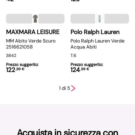
MAXMARA LEISURE
Polo Ralph Lauren
MM Abito Verde Scuro
Polo Ralph Lauren Verde
2516621058
Acqua Abiti
38
42
T.6
Prezzo suggerito:
Prezzo suggerito:
122
124
,
99
€
,
99
€
1 di 5
Acquista in sicurezza con