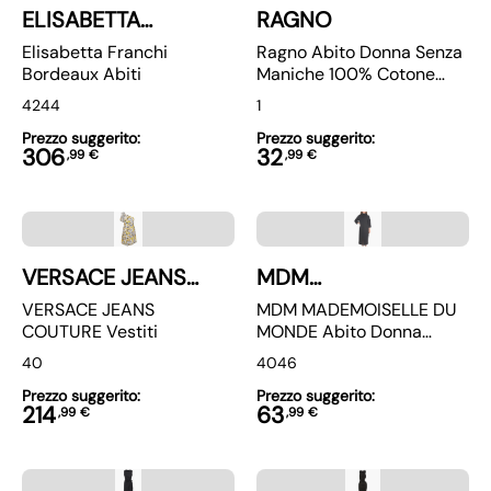
ELISABETTA
RAGNO
FRANCHI
Elisabetta Franchi
Ragno Abito Donna Senza
Bordeaux Abiti
Maniche 100% Cotone
DQ58D3
42
44
1
Prezzo suggerito:
Prezzo suggerito:
306
32
,
99
€
,
99
€
VERSACE JEANS
MDM
COUTURE
MADEMOISELLE DU
VERSACE JEANS
MDM MADEMOISELLE DU
MONDE
COUTURE Vestiti
MONDE Abito Donna
Colore Nero MDM145
40
40
46
Prezzo suggerito:
Prezzo suggerito:
214
63
,
99
€
,
99
€