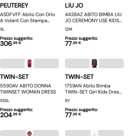
PEUTEREY
LIU JO
ASDFVFF Abito Con Orlo
4428AZ ABITO BIMBA LIU
A Volant Con Stampa
JO CEREMONY USE KIDS
Floreale Ditsy
GIRL DRESS
XL
12M
Prezzo suggerito:
Prezzo suggerito:
306
77
,
99
€
,
99
€
TWIN-SET
TWIN-SET
5590AV ABITO DONNA
1759AN Abito Bimba
TWINSET WOMAN DRESS
TWIN-SET Girl Kids Dress
Black
XS
S
L
6Y
Prezzo suggerito:
Prezzo suggerito:
204
77
,
99
€
,
99
€