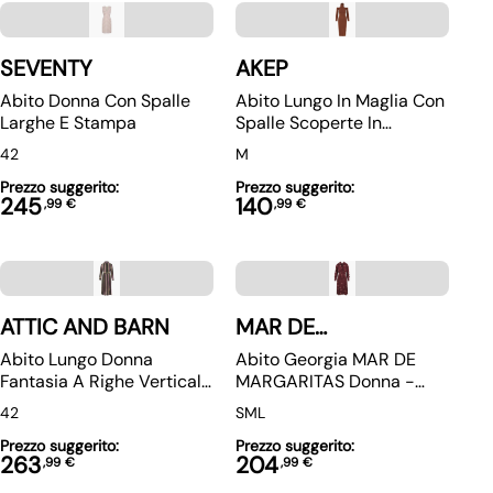
SEVENTY
AKEP
Abito Donna Con Spalle
Abito Lungo In Maglia Con
Larghe E Stampa
Spalle Scoperte In
Ruggine
42
M
Prezzo suggerito:
Prezzo suggerito:
245
140
,
99
€
,
99
€
ATTIC AND BARN
MAR DE
MARGARITAS
Abito Lungo Donna
Abito Georgia MAR DE
Fantasia A Righe Verticali
MARGARITAS Donna -
Modello Toledo
Rosso
42
S
M
L
Prezzo suggerito:
Prezzo suggerito:
263
204
,
99
€
,
99
€