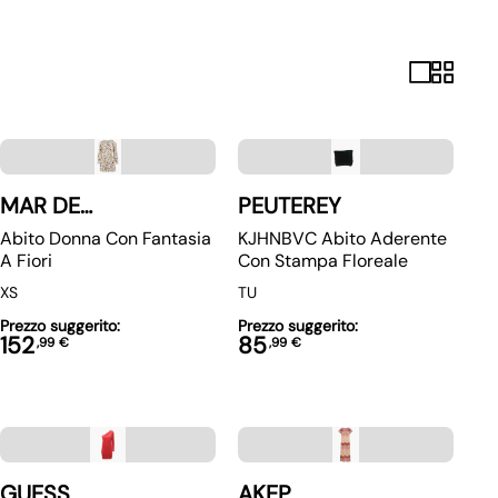
MAR DE
PEUTEREY
MARGARITAS
Abito Donna Con Fantasia
KJHNBVC Abito Aderente
A Fiori
Con Stampa Floreale
XS
TU
Prezzo suggerito:
Prezzo suggerito:
152
85
,
99
€
,
99
€
GUESS
AKEP