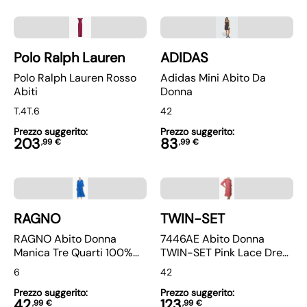
Polo Ralph Lauren
ADIDAS
Polo Ralph Lauren Rosso
Adidas Mini Abito Da
Abiti
Donna
T.4
T.6
42
Prezzo suggerito:
Prezzo suggerito:
203
83
,
99
€
,
99
€
RAGNO
TWIN-SET
RAGNO Abito Donna
7446AE Abito Donna
Manica Tre Quarti 100%
TWIN-SET Pink Lace Dress
Viscosa Leggera DQ09DZ
Woman
6
42
Prezzo suggerito:
Prezzo suggerito:
42
123
,
99
€
,
99
€