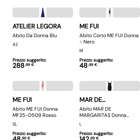
ATELIER LEGORA
ME FUI
Abito Da Donna Blu
Abito Corto ME FUI Donna
- Nero
42
M
Prezzo suggerito:
Prezzo suggerito:
288
48
,
99
€
,
99
€
ME FUI
MAR DE
MARGARITAS
Abito ME FUI Donna
Abito MAR DE
MF25-0509 Rosso
MARGARITAS Donna
MMABW01076 DIANA
S
L
L
Nero
Prezzo suggerito:
Prezzo suggerito:
48
142
,
99
€
,
99
€