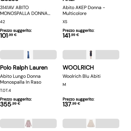
3141AV ABITO
Abito AKEP Donna -
MONOSPALLA DONNA
Multicolore
GUESS MARCIANO
42
XS
WOMAN DRESS
Prezzo suggerito:
Prezzo suggerito:
101
141
,
99
€
,
99
€
Polo Ralph Lauren
WOOLRICH
Abito Lungo Donna
Woolrich Blu Abiti
Monospalla In Raso
M
T.0
T.4
Prezzo suggerito:
Prezzo suggerito:
355
137
,
99
€
,
99
€