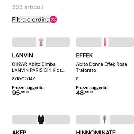
333 articoli
Filtra e ordina
LANVIN
EFFEK
0119AR Abito Bimba
Abito Donna Effek Rosa
LANVIN PARIS Girl Kids
Traforato
Dress Pink
8Y
10Y
12Y
14Y
S
L
Prezzo suggerito:
Prezzo suggerito:
95
48
,
99
€
,
99
€
AKEP
HINNOMINATE