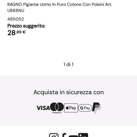
RAGNO Pigiama Uomo In Puro Cotone Con Polsini Art.
U888NU
48
50
52
Prezzo suggerito:
28
,
99
€
1 di 1
Acquista in sicurezza con