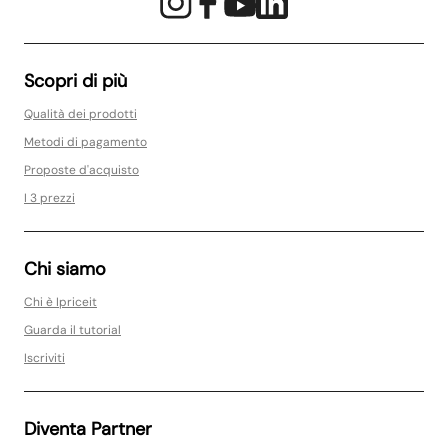
Scopri di più
Qualità dei prodotti
Metodi di pagamento
Proposte d'acquisto
I 3 prezzi
Chi siamo
Chi è Ipriceit
Guarda il tutorial
Iscriviti
Diventa Partner