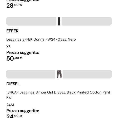
28
,
99
€
EFFEK
Leggings EFFEK Donna FW24-0322 Nero
XS
Prezzo suggerito:
50
,
99
€
DIESEL
1846AF Leggings Bimba Girl DIESEL Black Printed Cotton Pant
Kid
24M
Prezzo suggerito:
24
,
99
€