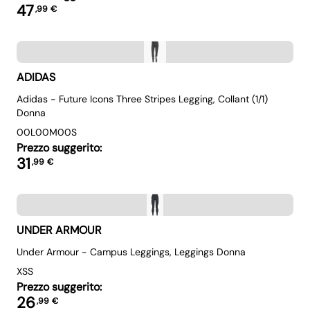
47
,
99
€
ADIDAS
Adidas - Future Icons Three Stripes Legging, Collant (1/1)
Donna
00L
00M
00S
Prezzo suggerito:
31
,
99
€
UNDER ARMOUR
Under Armour - Campus Leggings, Leggings Donna
XS
S
Prezzo suggerito:
26
,
99
€