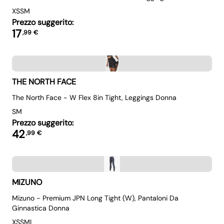
XS
S
M
Prezzo suggerito:
17
,
99
€
THE NORTH FACE
The North Face - W Flex 8in Tight, Leggings Donna
S
M
Prezzo suggerito:
42
,
99
€
MIZUNO
Mizuno - Premium JPN Long Tight (W), Pantaloni Da
Ginnastica Donna
XS
S
M
L