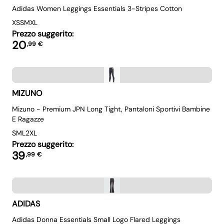
Adidas Women Leggings Essentials 3-Stripes Cotton
XS
S
M
XL
Prezzo suggerito:
20
,
99
€
MIZUNO
Mizuno - Premium JPN Long Tight, Pantaloni Sportivi Bambine
E Ragazze
S
M
L
2XL
Prezzo suggerito:
39
,
99
€
ADIDAS
Adidas Donna Essentials Small Logo Flared Leggings