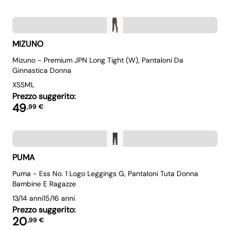
MIZUNO
Mizuno - Premium JPN Long Tight (W), Pantaloni Da
Ginnastica Donna
XS
S
M
L
Prezzo suggerito:
49
,
99
€
PUMA
Puma - Ess No. 1 Logo Leggings G, Pantaloni Tuta Donna
Bambine E Ragazze
13/14 anni
15/16 anni
Prezzo suggerito:
20
,
99
€