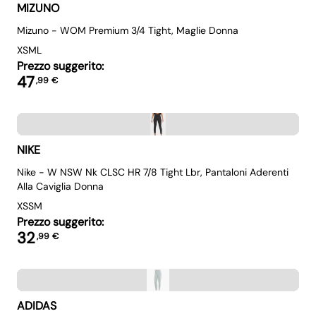
MIZUNO
Mizuno - WOM Premium 3/4 Tight, Maglie Donna
XS
M
L
Prezzo suggerito:
47
,
99
€
NIKE
Nike - W NSW Nk CLSC HR 7/8 Tight Lbr, Pantaloni Aderenti
Alla Caviglia Donna
XS
S
M
Prezzo suggerito:
32
,
99
€
ADIDAS