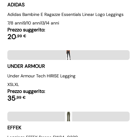
ADIDAS
Adidas Bambine E Ragazze Essentials Linear Logo Leggings
7/8 anni
9/10 anni
13/14 anni
Prezzo suggerito:
20
,
99
€
UNDER ARMOUR
Under Armour Tech HIRISE Legging
XS
L
XL
Prezzo suggerito:
35
,
99
€
EFFEK