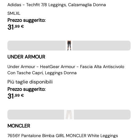
Adidas - Techfit 7/8 Leggings, Calzamaglia Donna
S
M
L
XL
Prezzo suggerito:
31
,
99
€
UNDER ARMOUR
Under Armour - HeatGear Armour - Fascia Alta Antiscivolo
Con Tasche Capri, Leggings Donna
Più taglie disponibili
Prezzo suggerito:
31
,
99
€
MONCLER
7656Y Pantalone Bimba GIRL MONCLER White Leggings