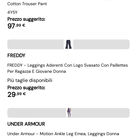
Cotton Trouser Pant
4Y
5Y
Prezzo suggerito:
97
,
99
€
FREDDY
FREDDY - Leggings Aderenti Con Logo Svasato Con Paillettes
Per Ragazza E Giovane Donna
Più taglie disponibili
Prezzo suggerito:
29
,
99
€
UNDER ARMOUR
Under Armour - Motion Ankle Leg Emea, Leggings Donna