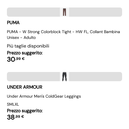
PUMA
PUMA - W Strong Colorblock Tight - HW FL, Collant Bambina
Unisex - Adulto
Più taglie disponibili
Prezzo suggerito:
30
,
99
€
UNDER ARMOUR
Under Armour Men's ColdGear Leggings
S
M
L
XL
Prezzo suggerito:
38
,
99
€