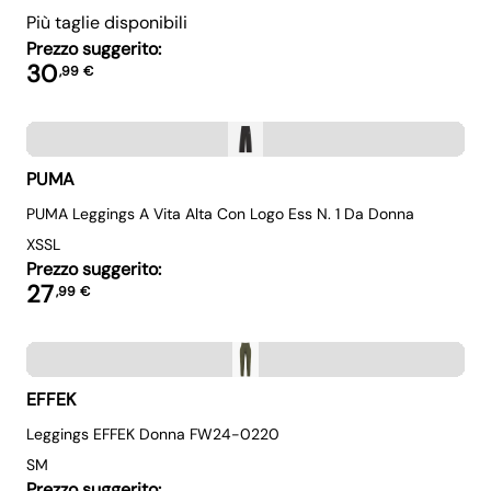
Più taglie disponibili
Prezzo suggerito:
30
,
99
€
PUMA
PUMA Leggings A Vita Alta Con Logo Ess N. 1 Da Donna
XS
S
L
Prezzo suggerito:
27
,
99
€
EFFEK
Leggings EFFEK Donna FW24-0220
S
M
Prezzo suggerito: