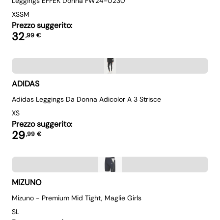
Leggings EFFEK Donna FW24-0230
XS
S
M
Prezzo suggerito:
32
,
99
€
ADIDAS
Adidas Leggings Da Donna Adicolor A 3 Strisce
XS
Prezzo suggerito:
29
,
99
€
MIZUNO
Mizuno - Premium Mid Tight, Maglie Girls
S
L