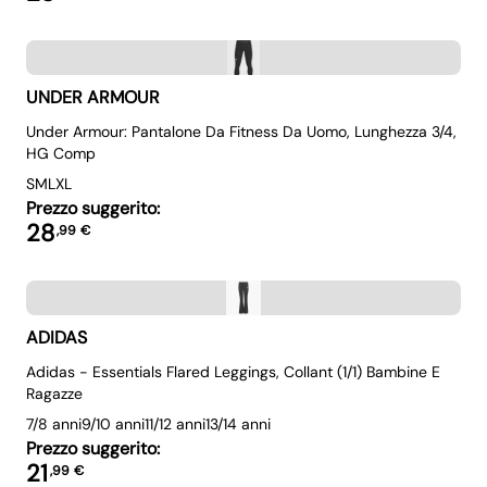
UNDER ARMOUR
Under Armour: Pantalone Da Fitness Da Uomo, Lunghezza 3/4,
HG Comp
S
M
L
XL
Prezzo suggerito:
28
,
99
€
ADIDAS
Adidas - Essentials Flared Leggings, Collant (1/1) Bambine E
Ragazze
7/8 anni
9/10 anni
11/12 anni
13/14 anni
Prezzo suggerito:
21
,
99
€